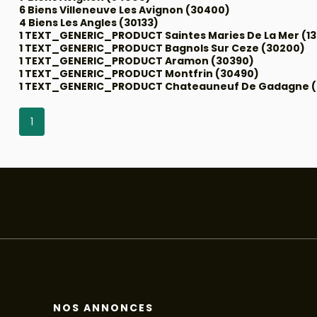
6 Biens Villeneuve Les Avignon (30400)
4 Biens Les Angles (30133)
1 TEXT_GENERIC_PRODUCT Saintes Maries De La Mer (1
1 TEXT_GENERIC_PRODUCT Bagnols Sur Ceze (30200)
1 TEXT_GENERIC_PRODUCT Aramon (30390)
1 TEXT_GENERIC_PRODUCT Montfrin (30490)
1 TEXT_GENERIC_PRODUCT Chateauneuf De Gadagne 
1
NOS ANNONCES