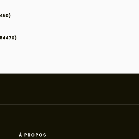
3460)
(84470)
À PROPOS