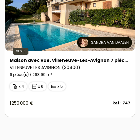
SANDRA VAN DAALEN
VENTE
Maison avec vue, Villeneuve-Les-Avignon 7 pièce(s) 268.99 m2 sur terrain de1369 m2 avec piscine et double garage
VILLENEUVE LES AVIGNON (30400)
6 pièce(s) / 268.99 m²
x 4
x 6
x 5
1 250 000 €
Ref : 747