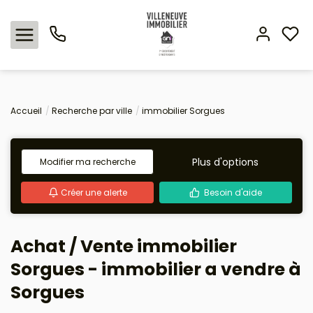
Nos offres
Accueil
Recherche par ville
immobilier Sorgues
Expertise immobilière
Plus d'options
Modifier ma recherche
L'agence
Créer une alerte
Besoin d'aide
Estimation
Achat / Vente immobilier
Avis clients
Sorgues - immobilier a vendre à
Sorgues