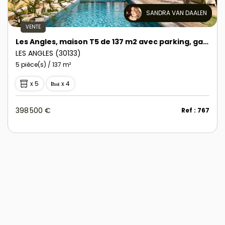
SANDRA VAN DAALEN
VENTE
Les Angles, maison T5 de 137 m2 avec parking, garage box et piscine
LES ANGLES (30133)
5 pièce(s) / 137 m²
x 5
x 4
398 500 €
Ref : 767