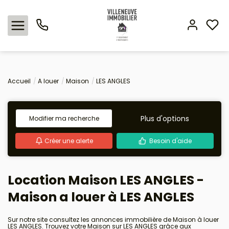
Nos offres
Accueil
A louer
Maison
LES ANGLES
Expertise immobilière
Plus d'options
Modifier ma recherche
L'agence
Créer une alerte
Besoin d'aide
Estimation
Location Maison LES ANGLES -
Avis clients
Maison a louer à LES ANGLES
Sur notre site consultez les annonces immobilière de Maison à louer
LES ANGLES. Trouvez votre Maison sur LES ANGLES grâce aux