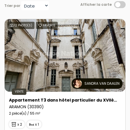
Afficher la carte
Trier par
12 PHOTO(S)
FAVORIS
SANDRA VAN DAALEN
VENTE
Appartement T3 dans hôtel particulier du XVIIème siècle à Aramon
ARAMON (30390)
2 pièce(s) / 55 m²
x 2
x 1