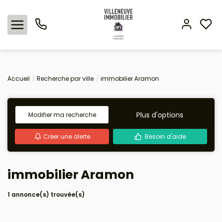
Nos offres
Accueil
Recherche par ville
immobilier Aramon
Expertise immobilière
Plus d'options
Modifier ma recherche
L'agence
Créer une alerte
Besoin d'aide
Estimation
immobilier Aramon
Avis clients
1 annonce(s) trouvée(s)