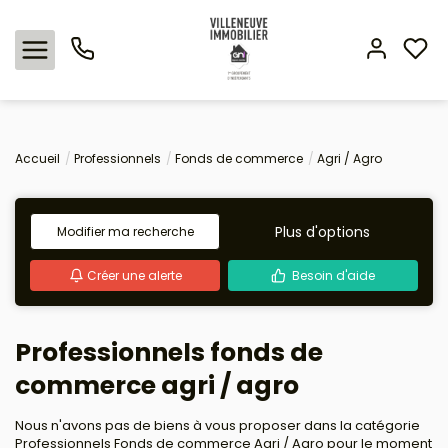
Nos offres
Accueil
Professionnels
Fonds de commerce
Agri / Agro
Expertise immobilière
Plus d'options
Modifier ma recherche
L'agence
Créer une alerte
Besoin d'aide
Estimation
Professionnels fonds de
Avis clients
commerce agri / agro
Nous n'avons pas de biens à vous proposer dans la catégorie
Professionnels Fonds de commerce Agri / Agro pour le moment