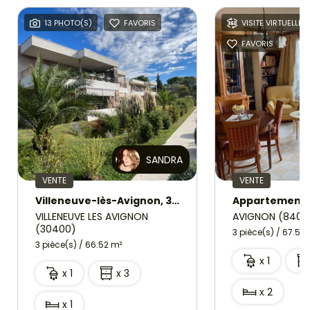
13 PHOTO(S)
FAVORIS
VISITE VIRTUELLE
FAVORIS
SANDRA
VENTE
VENTE
Villeneuve-lès-Avignon, 3 pièce(s) 66.52 m2 avec grande terrasse, garage et cave
VILLENEUVE LES AVIGNON
AVIGNON (8400
(30400)
3 pièce(s) / 67.5 m
3 pièce(s) / 66.52 m²
x 1
x 1
x 3
x 2
x 1