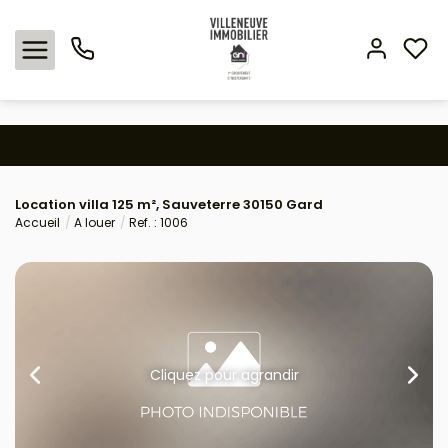
Nos offres
Location villa 125 m², Sauveterre 30150 Gard
Expertise immobilière
Accueil
A louer
Ref. : 1006
L'agence
Estimation
Avis clients
Cliquez pour agrandir