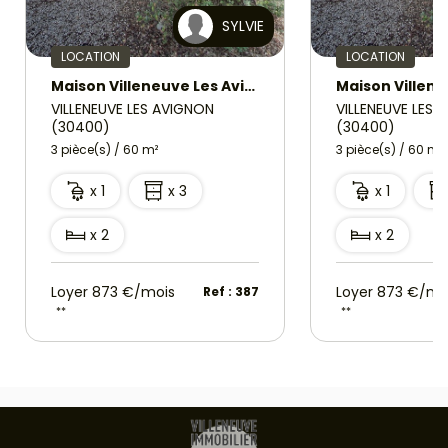
SYLVIE
LOCATION
LOCATION
Maison Villeneuve Les Avignon 3 pièce(s) 60 m2
VILLENEUVE LES AVIGNON
VILLENEUVE LES 
(30400)
(30400)
3 pièce(s) / 60 m²
3 pièce(s) / 60 m²
x 1
x 3
x 1
x 2
x 2
Loyer 873 €/mois
Loyer 873 €/mo
Ref : 387
**
**