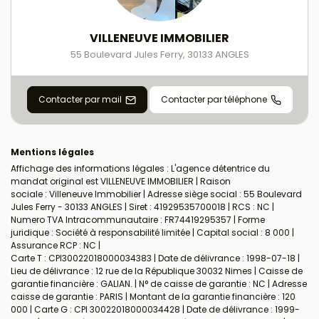
VILLENEUVE IMMOBILIER
55 Boulevard Jules Ferry
,
30133
ANGLES
Contacter par mail
Contacter par téléphone
Mentions légales
Affichage des informations légales : L'agence détentrice du
mandat original est VILLENEUVE IMMOBILIER | Raison
sociale : Villeneuve Immobilier | Adresse siège social : 55 Boulevard
Jules Ferry - 30133 ANGLES | Siret : 41929535700018 | RCS : NC |
Numero TVA Intracommunautaire : FR74419295357 | Forme
juridique : Société à responsabilité limitée | Capital social : 8 000 |
Assurance RCP : NC |
Carte T : CPI30022018000034383 | Date de délivrance : 1998-07-18 |
Lieu de délivrance : 12 rue de la République 30032 Nimes | Caisse de
garantie financière : GALIAN. | N° de caisse de garantie : NC | Adresse
caisse de garantie : PARIS | Montant de la garantie financière : 120
000 | Carte G : CPI 30022018000034428 | Date de délivrance : 1999-