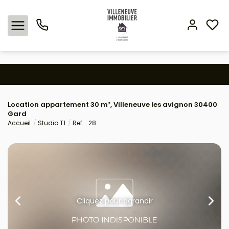
Nos offres
Location appartement 30 m², Villeneuve les avignon 30400
Expertise immobilière
Gard
Accueil
Studio T1
Ref. : 28
L'agence
Estimation
Avis clients
Cliquez pour agrandir