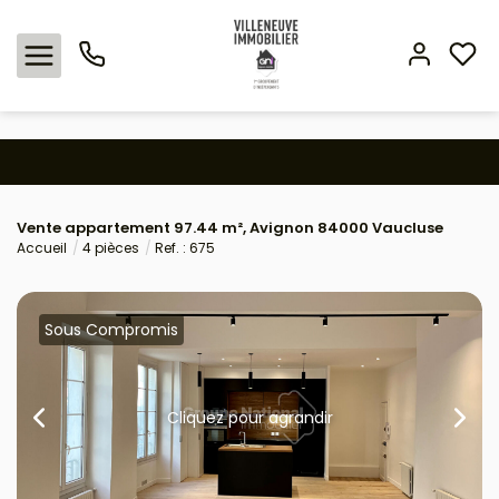
Nos offres
Vente appartement 97.44 m², Avignon 84000 Vaucluse
Expertise immobilière
Accueil
4 pièces
Ref. : 675
L'agence
Sous Compromis
Estimation
Avis clients
Cliquez pour agrandir