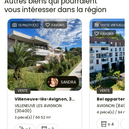
Autres biens qui pourraient
vous intéresser
dans la région
13 PHOTO(S)
FAVORIS
VISITE VIRTUELLE
FAVORIS
SANDRA
VENTE
VENTE
Villeneuve-lès-Avignon, 3 pièce(s) 66.52 m2 avec grande terrasse, garage et cave
VILLENEUVE LES AVIGNON
AVIGNON (8400
(30400)
4 pièce(s) / 94 m²
3 pièce(s) / 66.52 m²
x 4