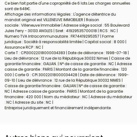
Ce bien fait partie d'une copropriété de 6 lots.Les charges annuelles
sont de 648€.
Affichage des informations légales : L'agence détentrice du
mandat original est VILLENEUVE IMMOBILIER | Raison
sociale : Villeneuve Immobilier | Adresse siège social : 55 Boulevard
Jules Ferry - 30133 ANGLES | Siret : 41929535700018 | RCS : NC |
Numero TVA Intracommunautaire : FR74419295357 | Forme
juridique : Société à responsabilité limitée | Capital social : 8 000 |
Assurance RCP : NC |
Carte T : CPI30022018000034383 | Date de délivrance : 1998-07-18 |
Lieu de délivrance : 12 rue de la République 30032 Nimes | Caisse de
garantie financière : GALIAN. | N° de caisse de garantie : NC | Adresse
caisse de garantie : PARIS | Montant de la garantie financière : 120
000 | Carte G : CPI 30022018000034428 | Date de délivrance : 1999-
09-10 | Lieu de délivrance : 12 rue de la République 30032 NIMES |
Caisse de garantie financière : GALIAN | N° de caisse de garantie :
NC | Adresse caisse de garantie : PARIS | Montant de la garantie
financière : 420 000 | Nom du médiateur : NC | Adresse du médiateur
: NC | Adresse du site : NC |
Entreprise juridiquement et financièrement indépendante