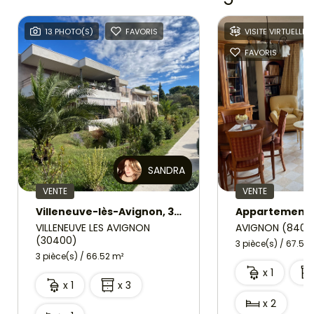
13 PHOTO(S)
FAVORIS
VISITE VIRTUELLE
FAVORIS
SANDRA
VENTE
VENTE
Villeneuve-lès-Avignon, 3 pièce(s) 66.52 m2 avec grande terrasse, garage et cave
VILLENEUVE LES AVIGNON
AVIGNON (8400
(30400)
3 pièce(s) / 67.5 m
3 pièce(s) / 66.52 m²
x 1
x 1
x 3
x 2