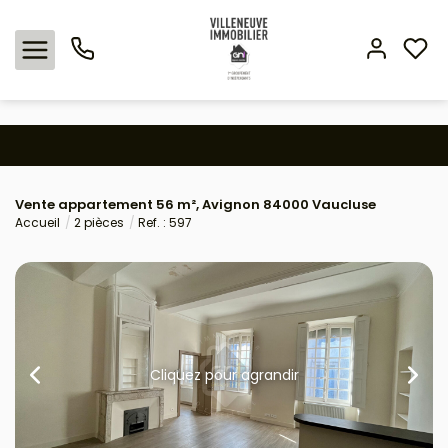
Nos offres
Vente appartement 56 m², Avignon 84000 Vaucluse
Expertise immobilière
Accueil
2 pièces
Ref. : 597
L'agence
Estimation
Avis clients
Cliquez pour agrandir