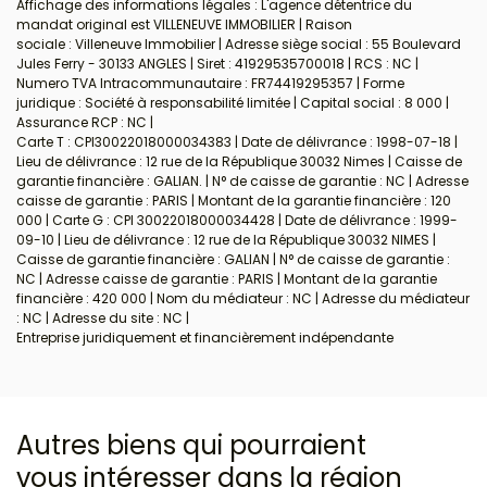
Affichage des informations légales : L'agence détentrice du
mandat original est VILLENEUVE IMMOBILIER | Raison
sociale : Villeneuve Immobilier | Adresse siège social : 55 Boulevard
Jules Ferry - 30133 ANGLES | Siret : 41929535700018 | RCS : NC |
Numero TVA Intracommunautaire : FR74419295357 | Forme
juridique : Société à responsabilité limitée | Capital social : 8 000 |
Assurance RCP : NC |
Carte T : CPI30022018000034383 | Date de délivrance : 1998-07-18 |
Lieu de délivrance : 12 rue de la République 30032 Nimes | Caisse de
garantie financière : GALIAN. | N° de caisse de garantie : NC | Adresse
caisse de garantie : PARIS | Montant de la garantie financière : 120
000 | Carte G : CPI 30022018000034428 | Date de délivrance : 1999-
09-10 | Lieu de délivrance : 12 rue de la République 30032 NIMES |
Caisse de garantie financière : GALIAN | N° de caisse de garantie :
NC | Adresse caisse de garantie : PARIS | Montant de la garantie
financière : 420 000 | Nom du médiateur : NC | Adresse du médiateur
: NC | Adresse du site : NC |
Entreprise juridiquement et financièrement indépendante
Autres biens qui pourraient
vous intéresser
dans la région