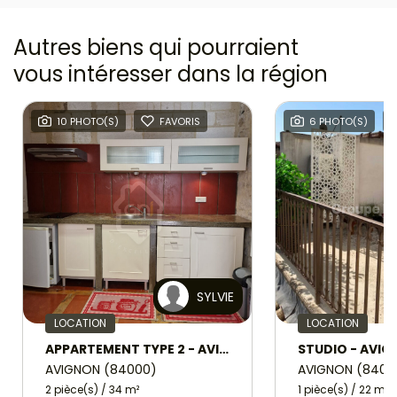
Autres biens qui pourraient
vous intéresser
dans la région
10 PHOTO(S)
FAVORIS
6 PHOTO(S)
SYLVIE
LOCATION
LOCATION
APPARTEMENT TYPE 2 - AVIGNON
STUDIO - AVI
AVIGNON (84000)
AVIGNON (8400
2 pièce(s) / 34 m²
1 pièce(s) / 22 m²