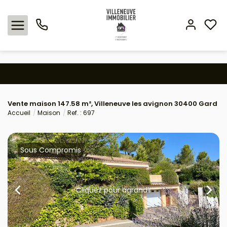
Nos offres
Vente maison 147.58 m², Villeneuve les avignon 30400 Gard
Expertise immobilière
Accueil
Maison
Ref. : 697
L'agence
Sous Compromis
Estimation
Avis clients
Cliquez pour agrandir