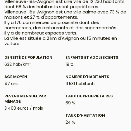
Villeneuve-lès-Avignon est une ville de 12 230 habitants
dont 68 % des habitants sont propriétaires.
Villeneuve-lès-Avignon est une ville calme avec 73 % de
maisons et 27 % d'appartements.
Il y a 170 commerces de proximité dont des
commerces, des restaurants et des supermarchés.
Il y a de nombreux espaces verts.
La ville est située à 2 km d'Avignon ou 15 minutes en
voiture.
DENSITÉ DE POPULATION
ENFANTS ET ADOLESCENTS
632 hab/km²
19 %
AGE MOYEN
NOMBRE D'HABITANTS
47 ans
11 531 habitants
REVENU MENSUEL PAR
TAUX DE PROPRIÉTAIRES
MÉNAGE
69 %
3 400 euros / mois
TAUX D'HABITATION
24 %