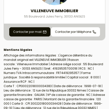
VILLENEUVE IMMOBILIER
55 Boulevard Jules Ferry
,
30133
ANGLES
Contacter par mail
Contacter par téléphone
Mentions légales
Affichage des informations légales : L'agence détentrice du
mandat original est VILLENEUVE IMMOBILIER | Raison
sociale : Villeneuve Immobilier | Adresse siège social : 55 Boulevard
Jules Ferry - 30133 ANGLES | Siret : 41929535700018 | RCS : NC |
Numero TVA Intracommunautaire : FR74419295357 | Forme
juridique : Société à responsabilité limitée | Capital social : 8 000 |
Assurance RCP : NC |
Carte T : CPI30022018000034383 | Date de délivrance : 1998-07-18 |
Lieu de délivrance : 12 rue de la République 30032 Nimes | Caisse de
garantie financière : GALIAN. | N° de caisse de garantie : NC | Adresse
caisse de garantie : PARIS | Montant de la garantie financière : 120
000 | Carte G : CPI 30022018000034428 | Date de délivrance : 1999-
09-10 | Lieu de délivrance : 12 rue de la République 30032 NIMES |