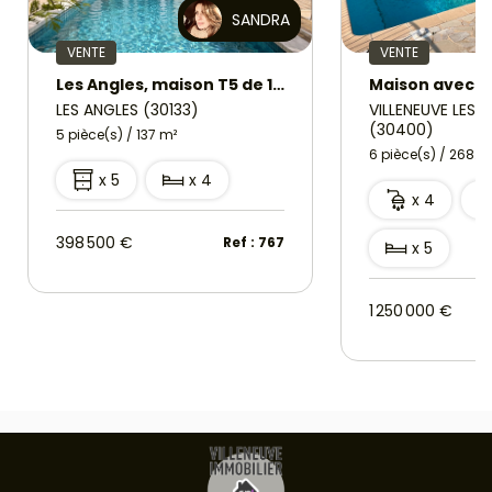
SANDRA
VENTE
VENTE
Les Angles, maison T5 de 137 m2 avec parking, garage box et piscine
LES ANGLES (30133)
VILLENEUVE LES 
(30400)
5 pièce(s) / 137 m²
6 pièce(s) / 268.9
x 5
x 4
x 4
398 500 €
Ref : 767
x 5
1 250 000 €