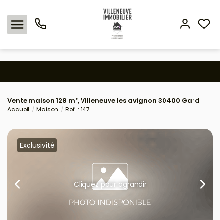
Nos offres
Vente maison 128 m², Villeneuve les avignon 30400 Gard
Expertise immobilière
Accueil
Maison
Ref. : 147
L'agence
Exclusivité
Estimation
Avis clients
Cliquez pour agrandir