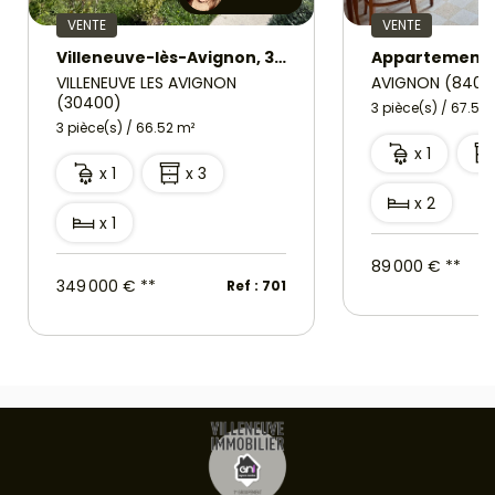
VENTE
VENTE
Villeneuve-lès-Avignon, 3 pièce(s) 66.52 m2 avec grande terrasse, garage et cave
VILLENEUVE LES AVIGNON
AVIGNON (8400
(30400)
3 pièce(s) / 67.5 m
3 pièce(s) / 66.52 m²
x 1
x 1
x 3
x 2
x 1
89 000 €
**
349 000 €
**
Ref : 701