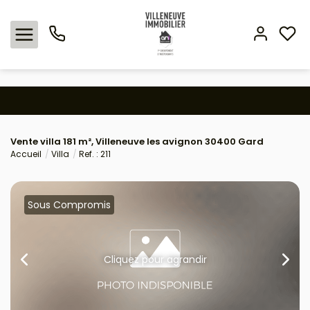
Nos offres
Vente villa 181 m², Villeneuve les avignon 30400 Gard
Expertise immobilière
Accueil
Villa
Ref. : 211
L'agence
Sous Compromis
Estimation
Avis clients
Cliquez pour agrandir