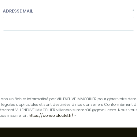
ADRESSE MAIL
*
s dans un fichier informatisé par VILLENEUVE IMMOBILIER pour gérer votre d
s légales applicables et sont destinées à nos conseillers Conformément à la 
ontactant VILLENEUVE IMMOBILIER villeneuve.immo30@gmail.com. Nous vous i
s inscrire ici :
https://conso.bloctel.fr/
»